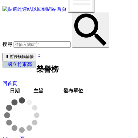
搜尋
:::
⏸︎
暫停橫幅輪播
榮譽榜
回首頁
日期
主旨
發布單位