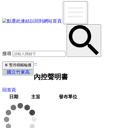
搜尋
:::
⏸︎
暫停橫幅輪播
內控聲明書
回首頁
日期
主旨
發布單位