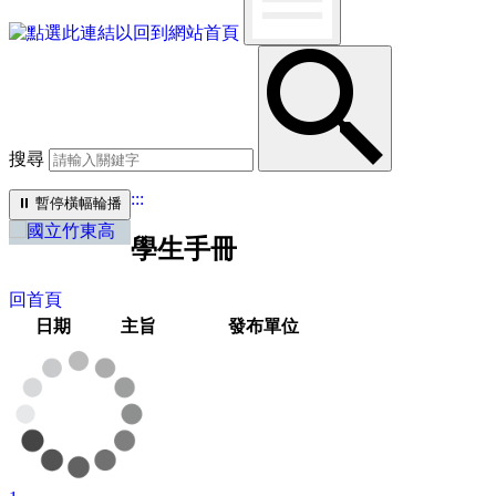
搜尋
:::
⏸︎
暫停橫幅輪播
學生手冊
回首頁
日期
主旨
發布單位