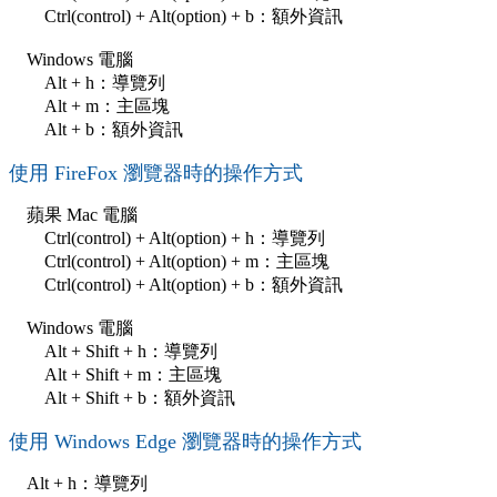
Ctrl(control) + Alt(option) + b：額外資訊
Windows 電腦
Alt + h：導覽列
Alt + m：主區塊
Alt + b：額外資訊
使用 FireFox 瀏覽器時的操作方式
蘋果 Mac 電腦
Ctrl(control) + Alt(option) + h：導覽列
Ctrl(control) + Alt(option) + m：主區塊
Ctrl(control) + Alt(option) + b：額外資訊
Windows 電腦
Alt + Shift + h：導覽列
Alt + Shift + m：主區塊
Alt + Shift + b：額外資訊
使用 Windows Edge 瀏覽器時的操作方式
Alt + h：導覽列